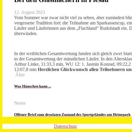
12. August 2023
Vom Sommer war zwar nicht viel zu sehen, aber zumindest blie
vergessene Tradition fort: die Teilnahme am Sparkassencup, eine 
Läufer und Läuferinnen aus dem „Flachland“ Rudolstadt ein. Da
überwinden.
In der weiblichen Gesamtwertung fanden sich gleich zwei Start
in der Gesamtwertung der männlichen Läufer. In den Alterskl
Arthur Linke, 11:33,3 min,
WU 12: 1. Jasmin Konrad, 09:22,2
12:07,8 min
Herzlichen Glückwunsch allen Teilnehmern und 
Älter
Was Hänschen kann ...
Neuer
Offener Brief zum desolaten Zustand des Sportgeländes am Heinepark
Datenschutz